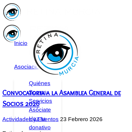
Inicio
Asociación
Quiénes
Convocatoria a la Asamblea General de
Somos
Servicios
Socios 2026
Asóciate
Haz tu
Actividades y Eventos
23 Febrero 2026
donativo