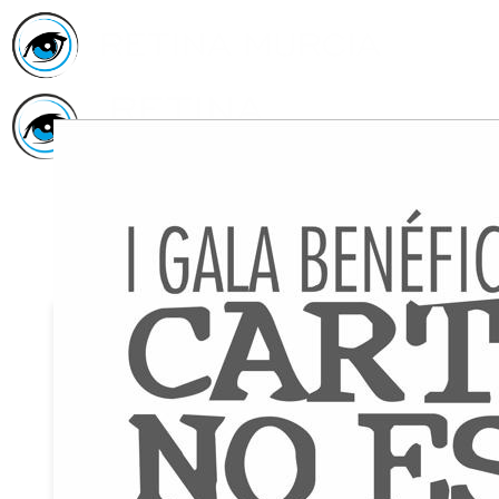
Inicio
Asociación
Quiénes
Somos
Servicios
Asóciate
Haz tu
donativo