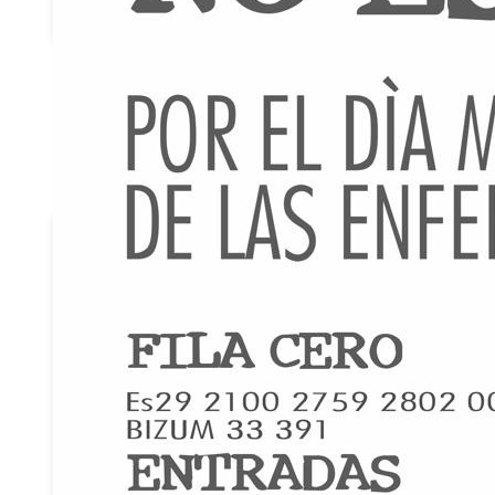
Federados
Noticias
Publicaciones
Canal
Retina
Guías y
Libros
Emociones
a la vista
Retina
News
Revista