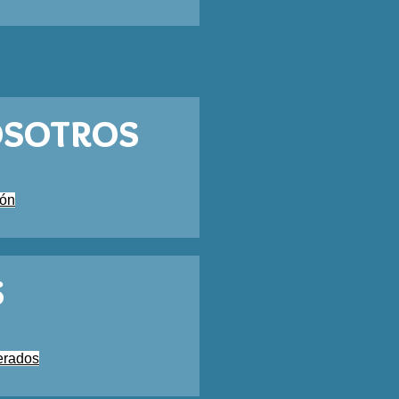
osotros
ión
s
erados