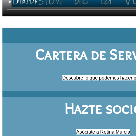
Cartera de Ser
Descubre lo que podemos hacer po
Hazte soci
Asóciate a Retina Murcia