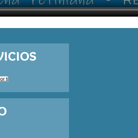
vicios
r tí
o