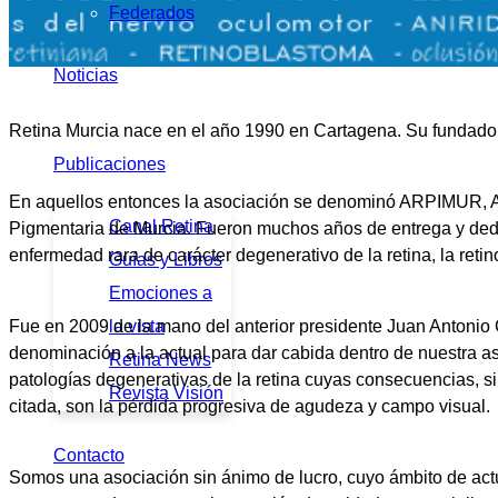
Federados
Noticias
Retina Murcia nace en el año 1990 en Cartagena. Su fundador f
Publicaciones
En aquellos entonces la asociación se denominó ARPIMUR, A
Canal Retina
Pigmentaria de Murcia. Fueron muchos años de entrega y ded
enfermedad rara de carácter degenerativo de la retina, la retin
Guías y Libros
Emociones a
Fue en 2009 de la mano del anterior presidente Juan Antonio
la vista
denominación a la actual para dar cabida dentro de nuestra a
Retina News
patologías degenerativas de la retina cuyas consecuencias, si
Revista Visión
citada, son la pérdida progresiva de agudeza y campo visual.
Contacto
Somos una asociación sin ánimo de lucro, cuyo ámbito de act