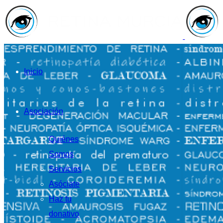
Inicio
Asociación
Quiénes
Somos
Servicios
Asóciate
Haz tu
donativo