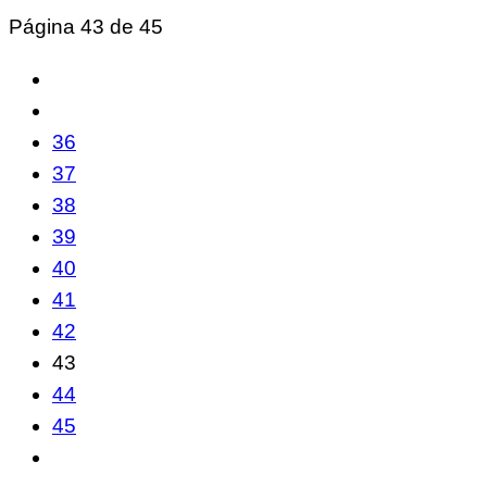
Página 43 de 45
36
37
38
39
40
41
42
43
44
45