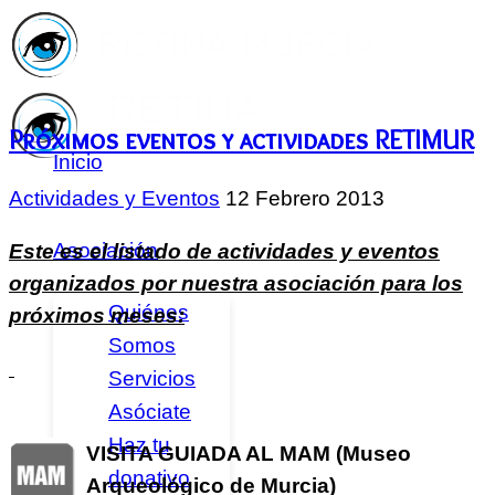
Próximos eventos y actividades RETIMUR
Inicio
Actividades y Eventos
12 Febrero 2013
Asociación
Este es el listado de actividades y eventos
organizados por nuestra asociación para los
Quiénes
próximos meses:
Somos
Servicios
Asóciate
Haz tu
VISITA GUIADA AL MAM (Museo
donativo
Arqueológico de Murcia)