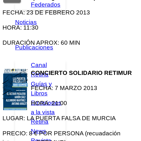
Federados
FECHA: 23 DE FEBRERO 2013
Noticias
HORA: 11:30
DURACIÓN APROX: 60 MIN
Publicaciones
Canal
CONCIERTO SOLIDARIO RETIMUR
Retina
Guías y
FECHA: 7 MARZO 2013
Libros
Emociones
HORA: 21:00
a la vista
LUGAR: LA PUERTA FALSA DE MURCIA
Retina
News
PRECIO: 8 € POR PERSONA (recuadación
Revista