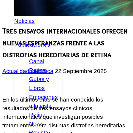
Federados
Noticias
Tres ensayos internacionales ofrecen
nuevas esperanzas frente a las
Publicaciones
distrofias hereditarias de retina
Canal
Retina
Actualidad científica
22 Septiembre 2025
Guías y
Libros
Emociones
En los últimos días se han conocido los
a la vista
resultados de tres ensayos clínicos
Retina
internacionales que investigan posibles
News
tratamientos para distintas distrofias hereditarias
Revista