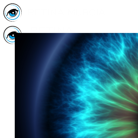
Inicio
Asociación
Quiénes
Somos
Servicios
Asóciate
Haz tu
donativo