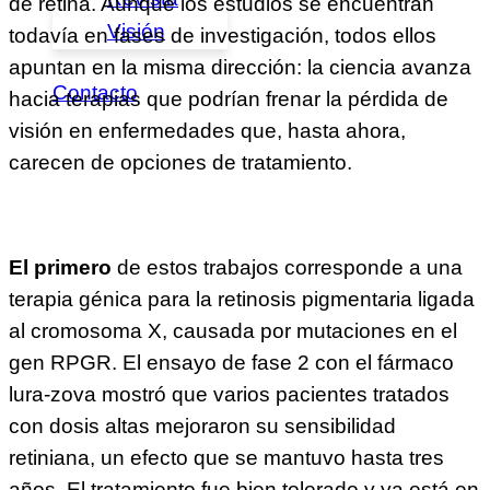
de retina. Aunque los estudios se encuentran
Visión
todavía en fases de investigación, todos ellos
apuntan en la misma dirección: la ciencia avanza
Contacto
hacia terapias que podrían frenar la pérdida de
visión en enfermedades que, hasta ahora,
carecen de opciones de tratamiento.
El primero
de estos trabajos corresponde a una
terapia génica para la retinosis pigmentaria ligada
al cromosoma X, causada por mutaciones en el
gen RPGR. El ensayo de fase 2 con el fármaco
lura-zova mostró que varios pacientes tratados
con dosis altas mejoraron su sensibilidad
retiniana, un efecto que se mantuvo hasta tres
años. El tratamiento fue bien tolerado y ya está en