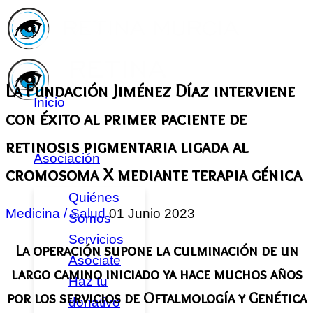
La Fundación Jiménez Díaz interviene
Inicio
con éxito al primer paciente de
retinosis pigmentaria ligada al
Asociación
cromosoma X mediante terapia génica
Quiénes
Medicina / Salud
01 Junio 2023
Somos
Servicios
La operación supone la culminación de un
Asóciate
largo camino iniciado ya hace muchos años
Haz tu
por los servicios de Oftalmología y Genética
donativo