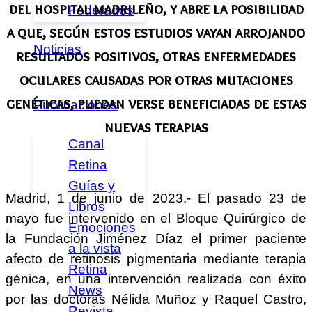
del hospital madrileño, y abre la posibilidad
Federados
a que, según estos estudios vayan arrojando
Noticias
resultados positivos, otras enfermedades
oculares causadas por otras mutaciones
genéticas, puedan verse beneficiadas de estas
Publicaciones
nuevas terapias
Canal
Retina
Guías y
Madrid, 1 de junio de 2023.- El pasado 23 de
Libros
mayo fue intervenido en el Bloque Quirúrgico de
Emociones
la Fundación Jiménez Díaz el primer paciente
a la vista
afecto de retinosis pigmentaria mediante terapia
Retina
génica, en una intervención realizada con éxito
News
por las doctoras Nélida Muñoz y Raquel Castro,
Revista