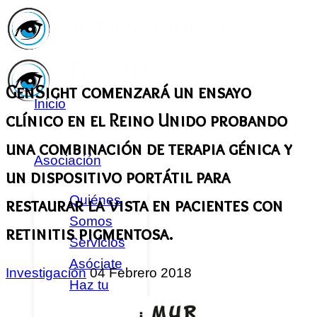
GenSight comenzará un ensayo
Inicio
clínico en el Reino Unido probando
una combinación de terapia génica y
Asociación
un dispositivo portátil para
Quiénes
restaurar la vista en pacientes con
Somos
retinitis pigmentosa.
Servicios
Asóciate
Investigación
04 Febrero 2018
Haz tu
donativo