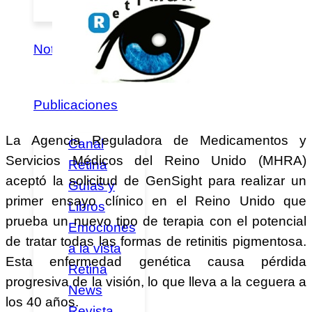
Federados
Noticias
Publicaciones
La Agencia Reguladora de Medicamentos y
Canal
Servicios Médicos del Reino Unido (MHRA)
Retina
aceptó la solicitud de GenSight para realizar un
Guías y
primer ensayo clínico en el Reino Unido que
Libros
prueba un nuevo tipo de terapia con el potencial
Emociones
de tratar todas las formas de retinitis pigmentosa.
a la vista
Esta enfermedad genética causa pérdida
Retina
progresiva de la visión, lo que lleva a la ceguera a
News
los 40 años.
Revista