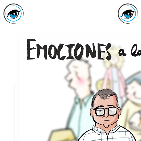
Inicio
Asociación
Quiénes
Somos
Servicios
Asóciate
Haz tu
donativo