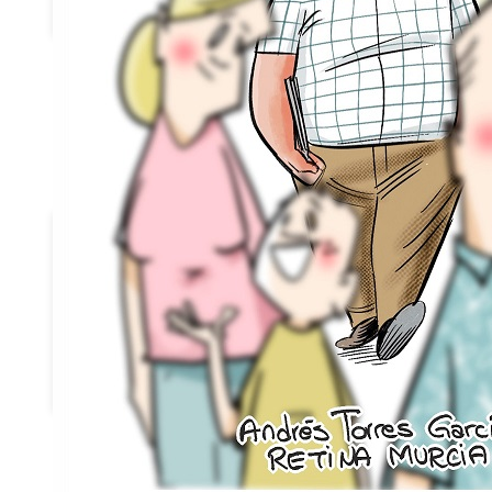
Federados
Noticias
Publicaciones
Canal Retina
Guías y Libros
Emociones a
la vista
Retina News
Revista Visión
Contacto