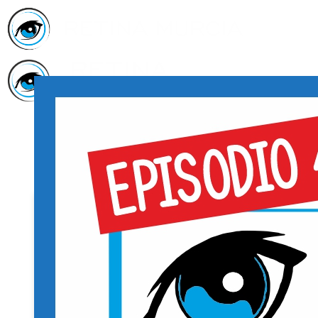
Inicio
Asociación
Quiénes
Somos
Servicios
Asóciate
Haz tu
donativo