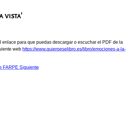
a vista'
el enlace para que puedas descargar o escuchar el PDF de la
guiente web
https://www.quieroeselibro.es/libro/emociones-a-la-
 de FARPE
Siguiente