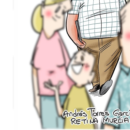
Federados
Noticias
Publicaciones
Canal Retina
Guías y Libros
Emociones a
la vista
Retina News
Revista Visión
Contacto