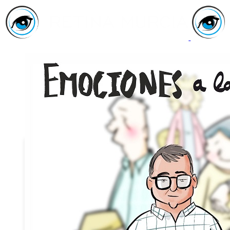
Inicio
Asociación
Quiénes
Somos
Servicios
Asóciate
Haz tu
donativo