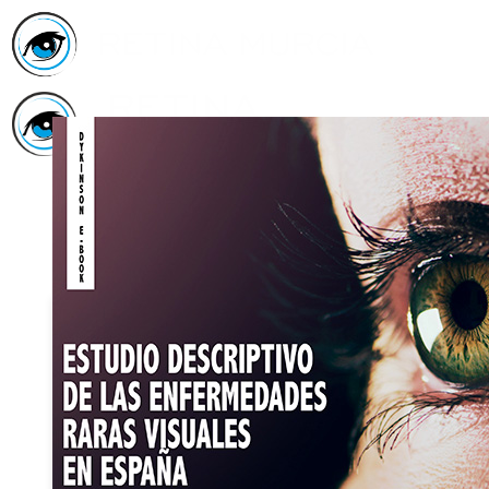
Inicio
Asociación
Quiénes
Somos
Servicios
Asóciate
Haz tu
donativo