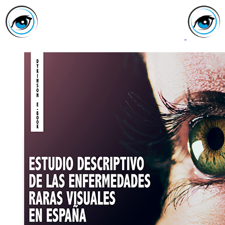
Inicio
Asociación
Quiénes
Somos
Servicios
Asóciate
Haz tu
donativo