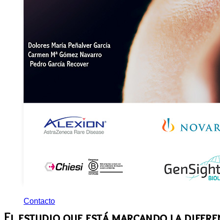
Federados
Noticias
Publicaciones
Canal Retina
Guías y Libros
Emociones a
la vista
Retina News
Revista Visión
Contacto
El estudio que está marcando la difere