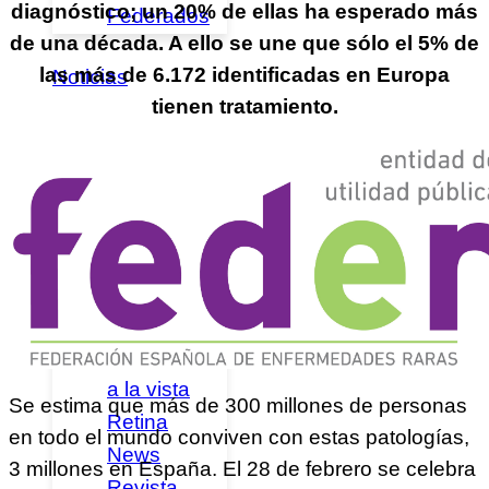
diagnóstico; un 20% de ellas ha esperado más
Federados
de una década. A ello se une que sólo el 5% de
las más de 6.172 identificadas en Europa
Noticias
tienen tratamiento.
Publicaciones
Canal
Retina
Guías y
Libros
Emociones
a la vista
Se estima que más de 300 millones de personas
Retina
en todo el mundo conviven con estas patologías,
News
3 millones en España. El 28 de febrero se celebra
Revista