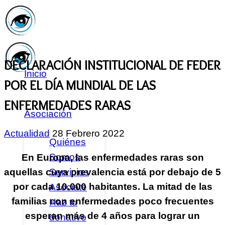
DECLARACIÓN INSTITUCIONAL DE FEDER
Inicio
POR EL DÍA MUNDIAL DE LAS
ENFERMEDADES RARAS
Asociación
Actualidad
28 Febrero 2022
Quiénes
Somos
En Europa, las enfermedades raras son
Servicios
aquellas cuya prevalencia está por debajo de 5
por cada 10.000 habitantes. La mitad de las
Asóciate
familias con enfermedades poco frecuentes
Haz tu
esperan más de 4 años para lograr un
donativo