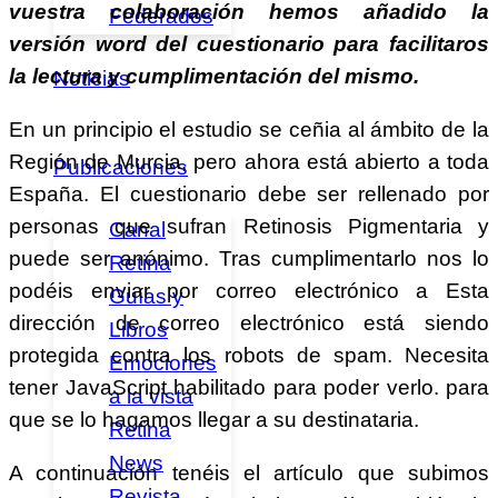
vuestra colaboración hemos añadido la
Federados
versión word del cuestionario para facilitaros
la lectura y cumplimentación del mismo.
Noticias
En un principio el estudio se ceñia al ámbito de la
Región de Murcia, pero ahora está abierto a toda
Publicaciones
España. El cuestionario debe ser rellenado por
personas que sufran Retinosis Pigmentaria y
Canal
puede ser anónimo. Tras cumplimentarlo nos lo
Retina
podéis enviar por correo electrónico a
Esta
Guías y
dirección de correo electrónico está siendo
Libros
protegida contra los robots de spam. Necesita
Emociones
tener JavaScript habilitado para poder verlo.
para
a la vista
que se lo hagamos llegar a su destinataria.
Retina
News
A continuación tenéis el artículo que subimos
Revista