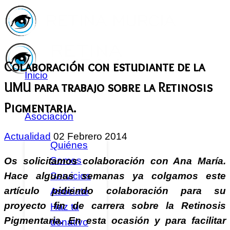
Colaboración con estudiante de la
Inicio
UMU para trabajo sobre la Retinosis
Pigmentaria.
Asociación
Actualidad
02 Febrero 2014
Quiénes
Somos
Os solicitamos colaboración con Ana María.
Servicios
Hace algunas semanas ya colgamos este
artículo pidiendo colaboración para su
Asóciate
proyecto fin de carrera sobre la Retinosis
Haz tu
Pigmentaria. En esta ocasión y para facilitar
donativo