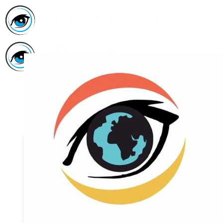
Inicio
Asociación
Quiénes
Somos
Servicios
Asóciate
Haz tu
donativo