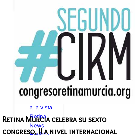
Federados
Noticias
Publicaciones
Canal
Retina
Guías y
Libros
Emociones
a la vista
Retina
Retina Murcia celebra su sexto
News
congreso, II a nivel internacional
Revista