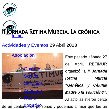
II Jornada Retina Murcia. La crónica
Inicio
Actividades y Eventos
29 Abril 2013
Asociación
Este pasado sábado 27
de Abril, RETIMUR
Quiénes
organizó la
II Jornada
Somos
Retina Murcia
Servicios
“Genética y Células
Asóciate
Madre ¿la solución?”
.
Haz tu
Al acto asistieron cerca
donativo
de un centenar de personas y podemos afirmar que fue un