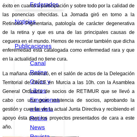
Federados
éxito en cuanto a participación y sobre todo por la calidad de
las ponencias ofrecidas. La Jornada giró en torno a la
Noticias
Retinosis Pigmentaria, patología de carácter degenerativa
de la retina y que es una de las principales causas de
ceguera en el mundo. Hemos de recordar también que dicha
Publicaciones
enferemedad está catalogada como enfermedad rara y que
en la actualidad no tiene cura.
Canal
Retina
La mañana comenzó, en el salón de actos de la Delegación
Guías y
Territorial de ONCE en Murcia a las 10h. con la Asamblea
Libros
General Ordinaria de socios de RETIMUR que se llevó a
Emociones
cabo con una gran asistencia de socios, aprobando la
a la vista
gestión y cuentas de la actual Junta Directiva y recibiendo el
Retina
apoyo ésta para los proyectos presentados de cara a este
News
año.
Revista