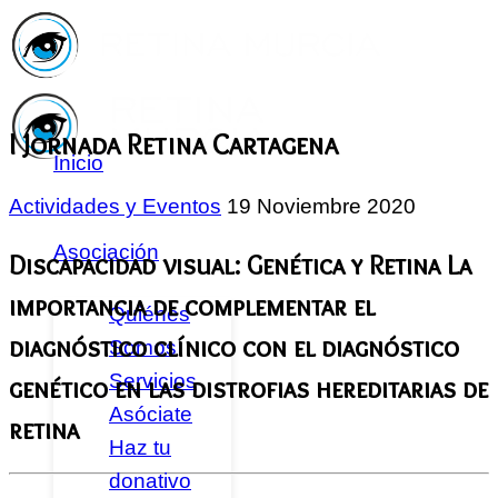
I Jornada Retina Cartagena
Inicio
Actividades y Eventos
19 Noviembre 2020
Asociación
Discapacidad visual: Genética y Retina La
importancia de complementar el
Quiénes
diagnóstico clínico con el diagnóstico
Somos
Servicios
genético en las distrofias hereditarias de
Asóciate
retina
Haz tu
donativo