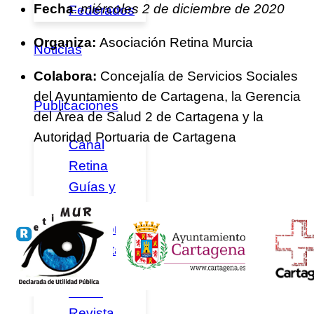
Fecha
:
miércoles 2 de diciembre de 2020
Federados
Organiza:
Asociación Retina Murcia
Noticias
Colabora:
Concejalía de Servicios Sociales
del Ayuntamiento de Cartagena, la Gerencia
Publicaciones
del Área de Salud 2 de Cartagena y la
Autoridad Portuaria de Cartagena
Canal
Retina
Guías y
Libros
Emociones
a la vista
Retina
News
Revista