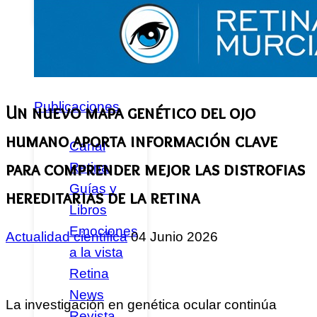
Federados
Noticias
Publicaciones
Un nuevo mapa genético del ojo
humano aporta información clave
Canal
para comprender mejor las distrofias
Retina
Guías y
hereditarias de la retina
Libros
Emociones
Actualidad científica
04 Junio 2026
a la vista
Retina
News
La investigación en genética ocular continúa
Revista