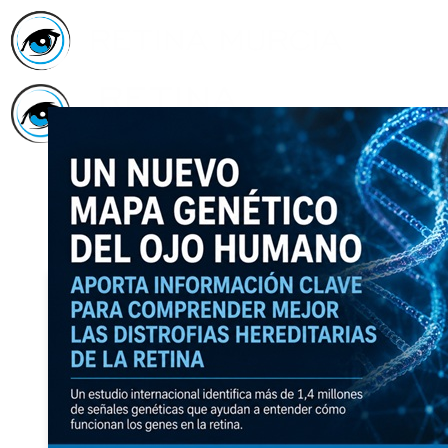
Inicio
Asociación
Quiénes
Somos
Servicios
Asóciate
Haz tu
donativo