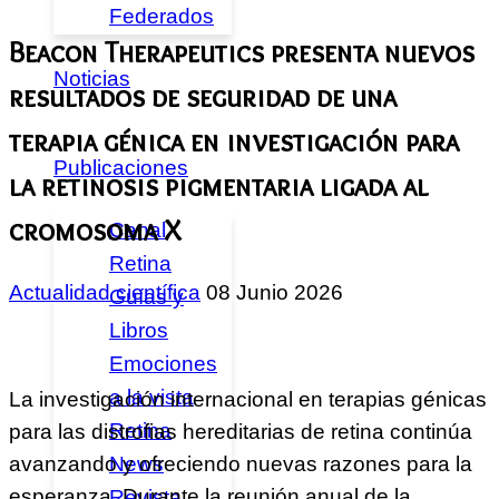
Federados
Beacon Therapeutics presenta nuevos
Noticias
resultados de seguridad de una
terapia génica en investigación para
Publicaciones
la retinosis pigmentaria ligada al
cromosoma X
Canal
Retina
Actualidad científica
08 Junio 2026
Guías y
Libros
Emociones
a la vista
La investigación internacional en terapias génicas
Retina
para las distrofias hereditarias de retina continúa
News
avanzando y ofreciendo nuevas razones para la
esperanza. Durante la reunión anual de la
Revista