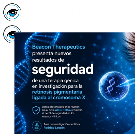
Inicio
Asociación
Quiénes
Somos
Servicios
Asóciate
Haz tu
donativo