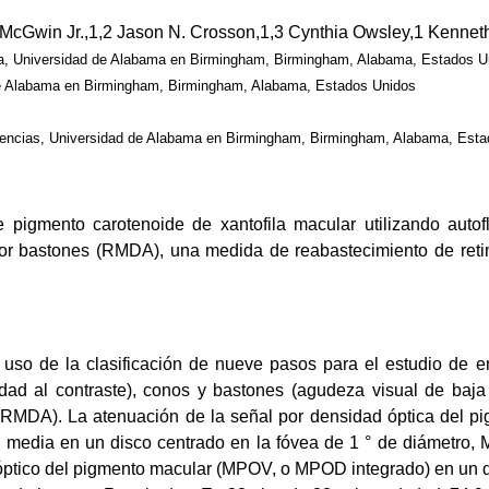
cGwin Jr.,1,2 Jason N. Crosson,1,3 Cynthia Owsley,1 Kenneth 
ina, Universidad de Alabama en Birmingham, Birmingham, Alabama, Estados U
de Alabama en Birmingham, Birmingham, Alabama, Estados Unidos
iencias, Universidad de Alabama en Birmingham, Birmingham, Alabama, Esta
 pigmento carotenoide de xantofila macular utilizando auto
 por bastones (RMDA), una medida de reabastecimiento de reti
uso de la clasificación de nueve pasos para el estudio de 
ad al contraste), conos y bastones (agudeza visual de baja l
a, RMDA). La atenuación de la señal por densidad óptica del p
D media en un disco centrado en la fóvea de 1 ° de diámetro,
óptico del pigmento macular (MPOV, o MPOD integrado) en un di