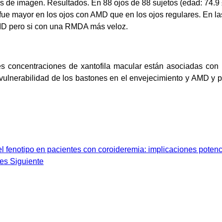
nes de imagen.
Resultados.
En 88 ojos de 88 sujetos (edad: 74.9
ue mayor en los ojos con AMD que en los ojos regulares. En la
MD pero si con una RMDA más veloz.
 concentraciones de xantofila macular están asociadas con
a vulnerabilidad de los bastones en el envejecimiento y AMD y
el fenotipo en pacientes con coroideremia: implicaciones potenc
res
Siguiente