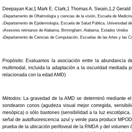
Deepayan Kar,1 Mark E. Clark,1 Thomas A. Swain,1,2 Gerald M
Departamento de Oftalmología y ciencias de la visión, Escuela de Medic
1
Departamento de Epidemiología, Escuela de Salud Pública, Universidad 
2
Asesores retinianos de Alabama, Birmingham, Alabama, Estados Unidos
3
Departamento de Ciencias de Computación, Escuelas de las Artes y las C
4
Propósito:
Evaluamos la asociación entre la abundancia de
multimodal, incluida la adaptación a la oscuridad mediada
relacionada con la edad AMD)
Métodos:
La gravedad de la AMD se determinó mediante el 
sondearon conos (agudeza visual mejor corregida, sensibilid
mesópica) o sólo bastones (sensibilidad a la luz escotópic
señal de autofluorescencia azul y verde para producir MPO
prueba de la ubicación perifoveal de la RMDA y del volumen 