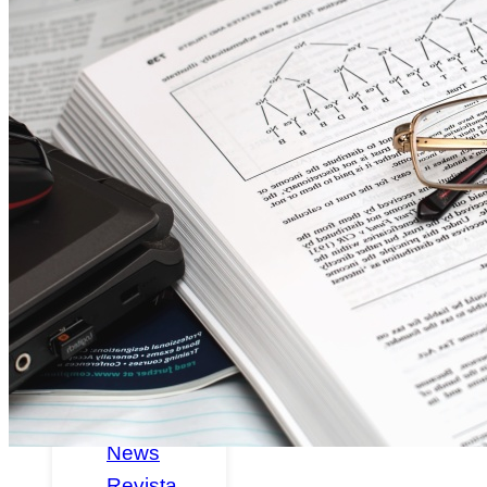
Federados
Noticias
Publicaciones
Canal
Retina
Guías y
Libros
Emociones
a la vista
Retina
News
Revista