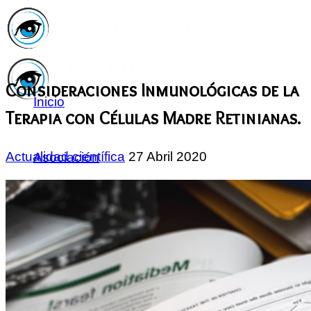
Consideraciones Inmunológicas de la
Inicio
Terapia con Células Madre Retinianas.
Actualidad científica
27 Abril 2020
Asociación
Quiénes
Somos
Servicios
Asóciate
Haz tu
donativo