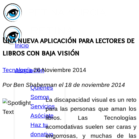
Una nueva aplicación para lectores de
Inicio
libros con baja visión
Tecnología
26 Noviembre 2014
Asociación
Por Ben Shaberman el 18 de noviembre 2014
Quiénes
Somos
La discapacidad visual es un reto
Servicios
para las personas que aman los
Asóciate
libros. Las Tecnologías
Haz tu
acomodativas suelen ser caras y
donativo
engorrosas, y muchas de las