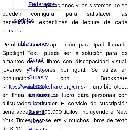
Federados
aplicaciones y los sistemas no se
pueden configurar para satisfacer las
Noticias
necesidades específicas de lectura de cada
persona.
Publicaciones
Pero una nueva aplicación para Ipad llamada
Spotlight Text puede ser la solución para los
Canal
amantes de los libros con discapacidad visual,
Retina
jóvenes y mayores por igual. Se utiliza en
Guías y
conjunción con Bookshare
Libros
<
https://www.bookshare.org/cms>
, una biblioteca
Emociones
en línea sin fines de lucro para personas con
a la vista
dificultades para leer. El servicio de suscripción
tiene acceso a 300.000 títulos, incluyendo el New
Retina
York Times best-sellers y muchos libros de texto
News
de K-12.
Revista