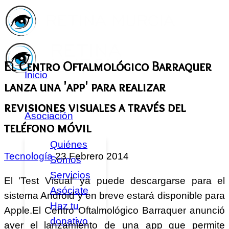
El Centro Oftalmológico Barraquer
Inicio
lanza una 'app' para realizar
revisiones visuales a través del
Asociación
teléfono móvil
Quiénes
Tecnología
23 Febrero 2014
Somos
Servicios
El 'Test Visual' ya puede descargarse para el
Asóciate
sistema Android y en breve estará disponible para
Haz tu
Apple.El Centro Oftalmológico Barraquer anunció
donativo
ayer el lanzamiento de una app que permite