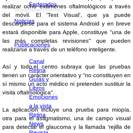
Federados
realizar ocho exámenes oftalmológicos a través
del móvil. El 'Test Visual', que ya puede
Noticias
descargarse para el sistema Android y en breve
estará disponible para Apple, constituye "una de
las más completas revisiones" que pueden
Publicaciones
realizarse a través de un teléfono inteligente.
Canal
Así y todo,el centro subraya que las pruebas
Retina
tienen un carácter orientativo y "no constituyen en
Guías y
sí mismo un acto médico ni pretenden sustituir la
Libros
visita oftalmológica".
Emociones
a la vista
La aplicación incluye una prueba para miopía,
Retina
otra para el astigmatismo, una de campo visual
News
para detectar el glaucoma y la llamada 'rejilla de
Revista