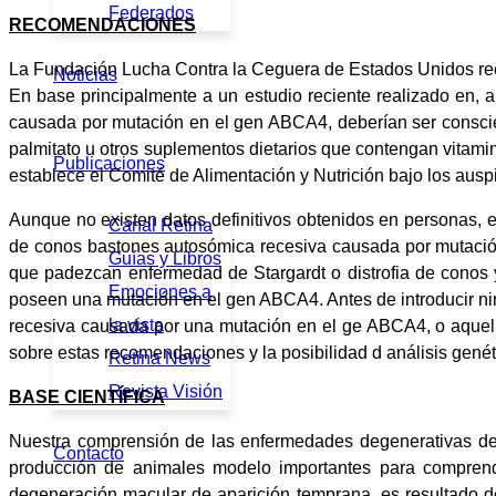
Federados
RECOMENDACIONES
La Fundación Lucha Contra la Ceguera de Estados Unidos r
Noticias
En base principalmente a un estudio reciente realizado en, 
causada por mutación en el gen ABCA4, deberían ser conscien
palmitato u otros suplementos dietarios que contengan vitamin
Publicaciones
establece el Comité de Alimentación y Nutrición bajo los auspi
Aunque no existen datos definitivos obtenidos en personas, e
Canal Retina
de conos bastones autosómica recesiva causada por mutación
Guías y Libros
que padezcan enfermedad de Stargardt o distrofia de conos 
Emociones a
poseen una mutación en el gen ABCA4. Antes de introducir nin
la vista
recesiva causada por una mutación en el ge ABCA4, o aquell
sobre estas recomendaciones y la posibilidad d análisis genét
Retina News
Revista Visión
BASE CIENTÍFICA
Nuestra comprensión de las enfermedades degenerativas de l
Contacto
producción de animales modelo importantes para comprend
degeneración macular de aparición temprana, es resultado de