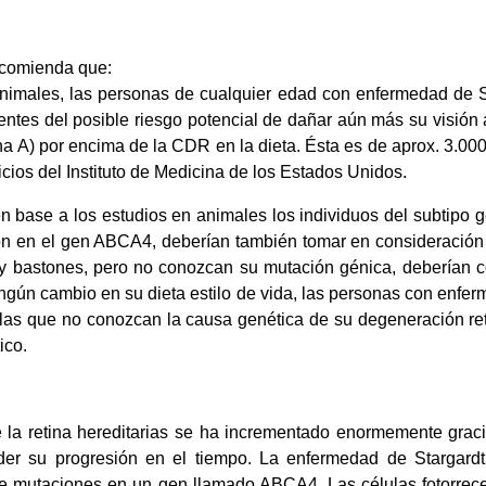
ecomienda que:
animales, las personas de cualquier edad con enfermedad de S
tes del posible riesgo potencial de dañar aún más su visión 
a A) por encima de la CDR en la dieta. Ésta es de aprox. 3.000 
cios del Instituto de Medicina de los Estados Unidos.
n base a los estudios en animales los individuos del subtipo 
 en el gen ABCA4, deberían también tomar en consideración el 
y bastones, pero no conozcan su mutación génica, deberían con
gún cambio en su dieta estilo de vida, las personas con enfer
as que no conozcan la causa genética de su degeneración reti
ico.
a retina hereditarias se ha incrementado enormemente gracia
er su progresión en el tiempo. La enfermedad de Stargardt
 mutaciones en un gen llamado ABCA4. Las células fotorrecepto