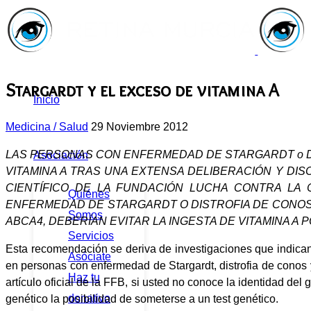
Stargardt y el exceso de vitamina A
Inicio
Medicina / Salud
29 Noviembre 2012
LAS PERSONAS CON ENFERMEDAD DE STARGARDT o D
Asociación
VITAMINA A TRAS UNA EXTENSA DELIBERACIÓN Y DI
CIENTÍFICO DE LA FUNDACIÓN LUCHA CONTRA LA
Quiénes
ENFERMEDAD DE STARGARDT O DISTROFIA DE CONOS 
Somos
ABCA4, DEBERÍAN EVITAR LA INGESTA DE VITAMINA A
Servicios
Esta recomendación se deriva de investigaciones que indican
Asóciate
en personas con enfermedad de Stargardt, distrofia de conos
Haz tu
artículo oficial de la FFB, si usted no conoce la identidad de
donativo
genético la posibilidad de someterse a un test genético.