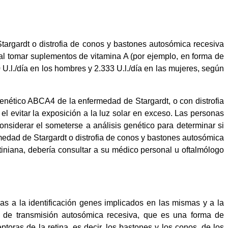
targardt o distrofia de conos y bastones autosómica recesiva
al tomar suplementos de vitamina A (por ejemplo, en forma de
U.l./día en los hombres y 2.333 U.l./día en las mujeres, según
genético ABCA4 de la enfermedad de Stargardt, o con distrofia
evitar la exposición a la luz solar en exceso. Las personas
siderar el someterse a análisis genético para determinar si
medad de Stargardt o distrofia de conos y bastones autosómica
niana, debería consultar a su médico personal u oftalmólogo
s a la identificación genes implicados en las mismas y a la
 de transmisión autosómica recesiva, que es una forma de
ras de la retina, es decir, los bastones y los conos, de los