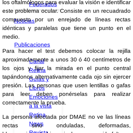
los oftalmólogos para evaluar la visión e identificar
Federados
este problema ocular. Consiste en un recuadrado
compuesto por un enrejado de líneas rectas
Noticias
idénticas y paralelas que tiene un punto en el
medio.
Publicaciones
Para hacer el test debemos colocar la rejilla
aproximadamente a unos 30 ó 40 centímetros de
Canal
los ojos y fijar la mirada en el punto central
Retina
tapándonos alternativamente cada ojo sin ejercer
Guías y
presión. Las personas que usen lentillas o gafas
Libros
para leer deben ponérselas para realizar
Emociones
correctamente la prueba.
a la vista
Retina
La persona afectada por DMAE no ve las líneas
News
rectas sino onduladas, deformadas,
Revista