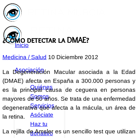
¿Cómo detectar la DMAE?
Inicio
Medicina / Salud
10 Diciembre 2012
Asociación
La Degeneración Macular asociada a la Edad
(DMAE) afecta en España a 300.000 personas y
Quiénes
es la principal causa de ceguera en personas
Somos
mayores de 50 años. Se trata de una enfermedad
Servicios
degenerativa que afecta a la mácula, un área de
Asóciate
la retina.
Haz tu
La rejilla de Amsler es un sencillo test que utilizan
donativo