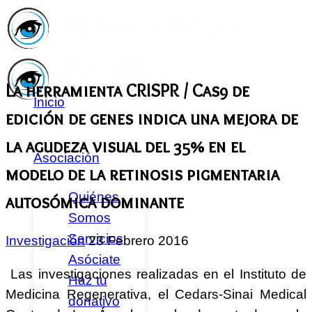
La herramienta CRISPR / Cas9 de
Inicio
edición de genes indica una mejora de
la agudeza visual del 35% en el
Asociación
modelo de la retinosis pigmentaria
Quiénes
autosómica dominante
Somos
Servicios
Investigación
23 Febrero 2016
Asóciate
Las investigaciones realizadas en el Instituto de
Haz tu
Medicina Regenerativa, el Cedars-Sinai Medical
donativo