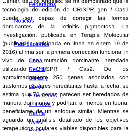
Center, de Los Ángeles, se ha demostrado que la
Federados
tecnología de edición de CRISPR gen / Cas9
puede ser capaz de corregir las formas
Noticias
dominantes de la retinitis pigmentosa. La
investigación, publicada en Terapia Molecular
(publicación anticipada en línea en enero 19 de
Publicaciones
2016) afirma ser la primera corrección funcional in
Canal
vivo de una mutación dominante heredada
utilizando CRISPR / Cas9. De los
Retina
aproximadamente 250 genes asociados con
Guías y
trastornos oculares hereditarias hasta la fecha, se
Libros
estima que 70 genes parecen ser heredados de
Emociones
manera dominante y podrían, al menos en teoría,
a la vista
beneficiarse de un enfoque similar. Mientras se
Retina
aguarda un análisis detallado de los objetivos
News
terapéuticos oculares viables disponibles para la
Revista