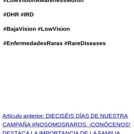
#LowVisionAwarenessMonth
#DHR #IRD
#BajaVision #LowVision
#EnfermedadesRaras #RareDiseases
Artículo anterior: DIECISÉIS DÍAS DE NUESTRA
CAMPAÑA #NOSOMOSRAROS. ¡CONÓCENOS!
DESTACA LA IMPORTANCIA DE LA FAMILIA