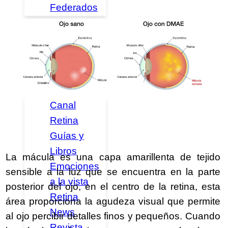
Federados
Noticias
Publicaciones
Canal
Retina
Guías y
Libros
La mácula es una capa amarillenta de tejido
Emociones
sensible a la luz que se encuentra en la parte
a la vista
posterior del ojo, en el centro de la retina, esta
Retina
área proporciona la agudeza visual que permite
News
al ojo percibir detalles finos y pequeños. Cuando
Revista