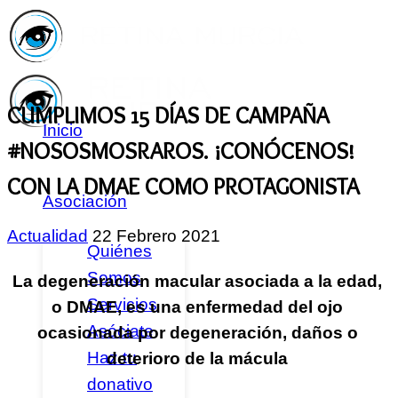
CUMPLIMOS 15 DÍAS DE CAMPAÑA
Inicio
#NOSOSMOSRAROS. ¡CONÓCENOS!
CON LA DMAE COMO PROTAGONISTA
Asociación
Actualidad
22 Febrero 2021
Quiénes
Somos
La degeneración macular asociada a la edad,
Servicios
o DMAE, es una enfermedad del ojo
Asóciate
ocasionada por degeneración, daños o
Haz tu
deterioro de la mácula
donativo