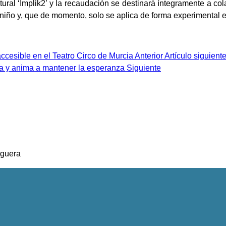
tural ‘Implik2’ y la recaudación se destinará íntegramente a co
 niño y, que de momento, solo se aplica de forma experimental 
 accesible en el Teatro Circo de Murcia
Anterior
Artículo siguient
tina y anima a mantener la esperanza
Siguiente
eguera