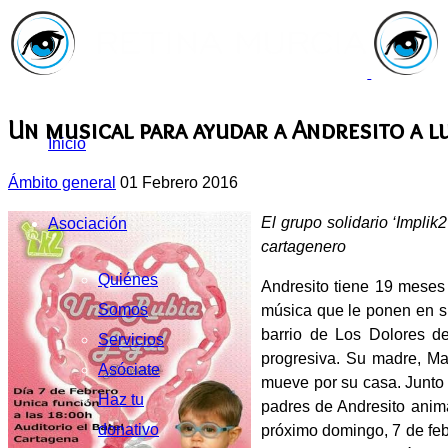
Un musical para ayudar a Andresito a l
Inicio
Ámbito general
01 Febrero 2016
El grupo solidario ‘Implik
Asociación
cartagenero
Quiénes
Andresito tiene 19 meses 
Somos
música que le ponen en su
barrio de Los Dolores d
Servicios
progresiva. Su madre, Mar
Asóciate
mueve por su casa. Junto 
Haz tu
padres de Andresito anima
donativo
próximo domingo, 7 de febr