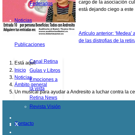
cargo de la asociación cul
Federados
está dejando ciego a este
Noticias
Artículo anterior: ‘Medea’
de las distrofias de la re
Publicaciones
Canal Retina
Está aquí:
Inicio
Guías y Libros
Noticias
Emociones a
Ámbito general
la vista
Un musical para ayudar a Andresito a luchar contra la c
Retina News
Revista Visión
Contacto