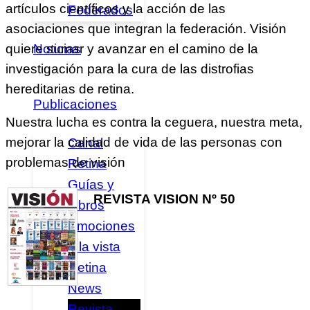
artículos científicos y la acción de las
Federados
asociaciones que integran la federación. Visión
quiere sumar y avanzar en el camino de la
Noticias
investigación para la cura de las distrofias
hereditarias de retina.
Publicaciones
Nuestra lucha es contra la ceguera, nuestra meta,
mejorar la calidad de vida de las personas con
Canal
problemas de visión
Retina
Guías y
REVISTA VISION Nº 50
Libros
Emociones
a la vista
Retina
News
Revista