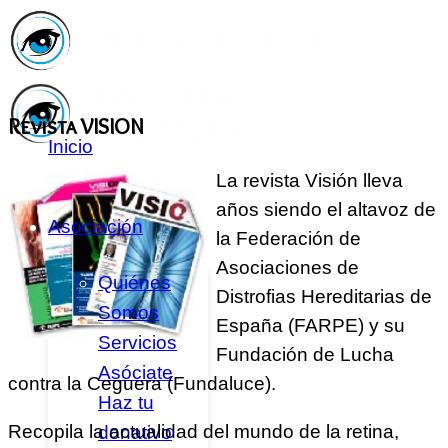
Revista VISION
Inicio
La revista Visión lleva
años siendo el altavoz de
Asociación
la Federación de
Asociaciones de
Quiénes
Distrofias Hereditarias de
Somos
España (FARPE) y su
Servicios
Fundación de Lucha
Asóciate
contra la Ceguera (Fundaluce).
Haz tu
Recopila la actualidad del mundo de la retina,
donativo