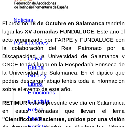
Federados
Noticias
El próximo
18 de Octubre en Salamanca
tendrán
lugar las
XV Jornadas FUNDALUCE
. Este año el
acto organizado por FARPE y FUNDALUCE con
Publicaciones
la colaboración del Real Patronato por la
Discapacidad, la Universidad de Salamanca y
Canal
ONCE tendrá lugar en la Hospedaría Fonseca de
Retina
la Universidad de Salamanca. En el díptico que
Guías y
podéis descargar abajo tenéis toda la información
Libros
sobre el evento de este año.
Emociones
a la vista
RETIMUR
estará presente ese día en Salamanca
Retina
en estas Jornadas que llevan el lema
News
"Científicos + Pacientes, unidos por una visión
Revista