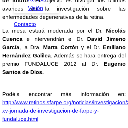
de futuro"
. El objetivo es divulgar los últimos
Visión
avances en la investigación sobre las
enfermedades degenerativas de la retina.
Contacto
La mesa estará moderada por el Dr.
Nicolás
Cuenca
e intervendrán el Dr.
David Jimeno
García
, la Dra.
Marta Cortón
y el Dr.
Emiliano
Hernández Galilea
. Además se hara entrega del
premio FUNDALUCE 2012 al Dr.
Eugenio
Santos de Dios.
Podéis encontrar más información en:
http://www.retinosisfarpe.org/noticias/investigacion
xv-jornada-de-investigacion-de-farpe-y-
fundaluce.html