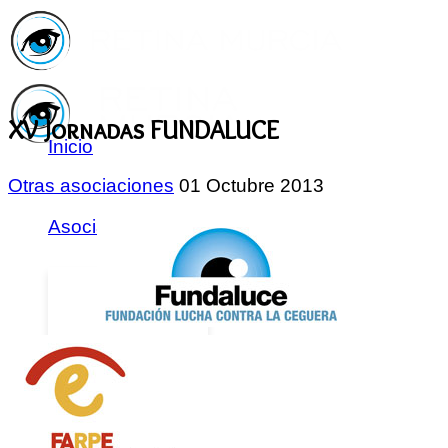
XV Jornadas FUNDALUCE
Inicio
Otras asociaciones
01 Octubre 2013
Asociación
Quiénes
Somos
Servicios
Asóciate
Haz tu
donativo