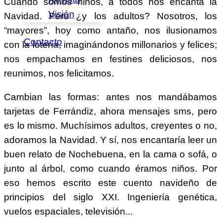
Cuando somos niños, a todos nos encanta la
Visión
Navidad. Pero ¿y los adultos? Nosotros, los
“mayores”, hoy como antaño, nos ilusionamos
Contacto
con la lotería, imaginándonos millonarios y felices;
nos empachamos en festines deliciosos, nos
reunimos, nos felicitamos.
Cambian las formas: antes nos mandábamos
tarjetas de Ferrándiz, ahora mensajes sms, pero
es lo mismo. Muchísimos adultos, creyentes o no,
adoramos la Navidad. Y sí, nos encantaría leer un
buen relato de Nochebuena, en la cama o sofá, o
junto al árbol, como cuando éramos niños. Por
eso hemos escrito este cuento navideño de
principios del siglo XXI. Ingeniería genética,
vuelos espaciales, televisión...