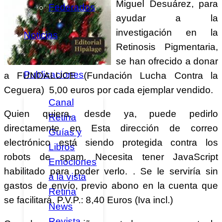
Miguel Desuárez, para
Federados
ayudar a la
investigación en la
Noticias
Retinosis Pigmentaria,
se han ofrecido a donar
Publicaciones
a FUNDALUCE (Fundación Lucha Contra la
Ceguera) 5,00 euros por cada ejemplar vendido.
Canal
Quien quiera, desde ya, puede pedirlo
Retina
directamente en
Esta dirección de correo
Guías y
electrónico está siendo protegida contra los
Libros
robots de spam. Necesita tener JavaScript
Emociones
habilitado para poder verlo.
. Se le serviría sin
a la vista
gastos de envío, previo abono en la cuenta que
Retina
se facilitará. P.V.P.: 8,40 Euros (Iva incl.)
News
Revista