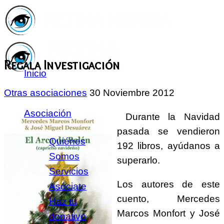
Regala Investigación
Inicio
Otras asociaciones
30 Noviembre 2012
Asociación
Durante la Navidad
pasada se vendieron
Quiénes
192 libros, ayúdanos a
Somos
superarlo.
Servicios
Los autores de este
Asóciate
cuento, Mercedes
Haz tu
Marcos Monfort y José
donativo