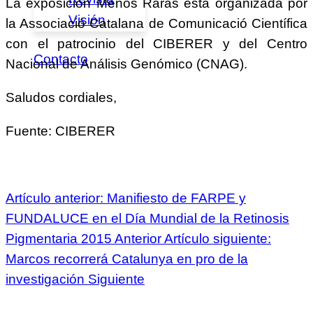
La exposición Menos Raras está organizada por
Visión
la Associació Catalana de Comunicació Científica
con el patrocinio del CIBERER y del Centro
Contacto
Nacional de Análisis Genómico (CNAG).
Saludos cordiales,
Fuente: CIBERER
Artículo anterior: Manifiesto de FARPE y
FUNDALUCE en el Día Mundial de la Retinosis
Pigmentaria 2015
Anterior
Artículo siguiente:
Marcos recorrerá Catalunya en pro de la
investigación
Siguiente