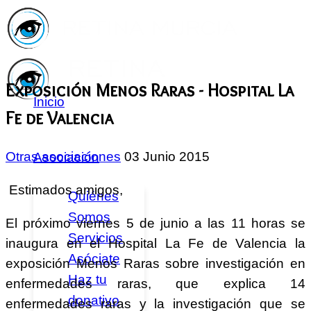
Exposición Menos Raras - Hospital La
Inicio
Fe de Valencia
Otras asociaciones
03 Junio 2015
Asociación
Estimados amigos,
Quiénes
Somos
El próximo viernes 5 de junio a las 11 horas se
Servicios
inaugura en el Hospital La Fe de Valencia la
Asóciate
exposición Menos Raras sobre investigación en
Haz tu
enfermedades raras, que explica 14
donativo
enfermedades raras y la investigación que se