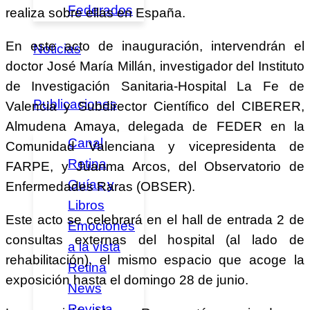
Federados
realiza sobre ellas en España.
En este acto de inauguración, intervendrán el
Noticias
doctor José María Millán, investigador del Instituto
de Investigación Sanitaria-Hospital La Fe de
Publicaciones
Valencia y Subdirector Científico del CIBERER,
Almudena Amaya, delegada de FEDER en la
Canal
Comunidad Valenciana y vicepresidenta de
Retina
FARPE, y Juanma Arcos, del Observatorio de
Guías y
Enfermedades Raras (OBSER).
Libros
Este acto se celebrará en el hall de entrada 2 de
Emociones
consultas externas del hospital (al lado de
a la vista
rehabilitación), el mismo espacio que acoge la
Retina
exposición hasta el domingo 28 de junio.
News
Revista