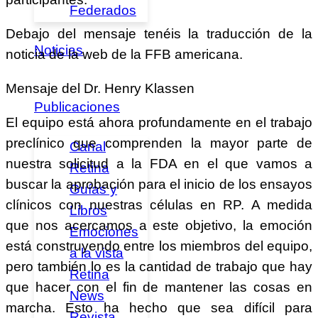
Federados
Debajo del mensaje tenéis la traducción de la
Noticias
noticia de la web de la FFB americana.
Mensaje del Dr. Henry Klassen
Publicaciones
El equipo está ahora profundamente en el trabajo
preclínico que comprenden la mayor parte de
Canal
nuestra solicitud a la FDA en el que vamos a
Retina
buscar la aprobación para el inicio de los ensayos
Guías y
clínicos con nuestras células en RP. A medida
Libros
que nos acercamos a este objetivo, la emoción
Emociones
está construyendo entre los miembros del equipo,
a la vista
pero también lo es la cantidad de trabajo que hay
Retina
que hacer con el fin de mantener las cosas en
News
marcha. Esto ha hecho que sea difícil para
Revista