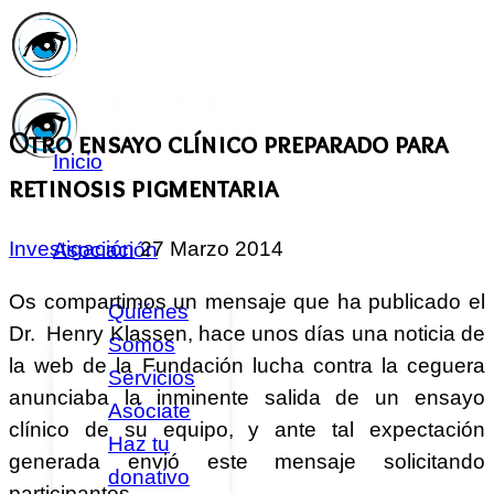
Otro ensayo clínico preparado para
Inicio
retinosis pigmentaria
Investigación
27 Marzo 2014
Asociación
Os compartimos un mensaje que ha publicado el
Quiénes
Dr. Henry Klassen, hace unos días una noticia de
Somos
la web de la Fundación lucha contra la ceguera
Servicios
anunciaba la inminente salida de un ensayo
Asóciate
clínico de su equipo, y ante tal expectación
Haz tu
generada envió este mensaje solicitando
donativo
participantes.