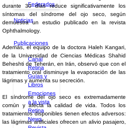
Federados
durante 30 días reduce significativamente los
síntomas del síndrome del ojo seco, según
Noticias
demuestra un estudio publicado en la revista
Ophthalmology.
Publicaciones
Además, el equipo de la doctora Haleh Kangari,
de la Universidad de Ciencias Médicas Shahid
Canal
Beheshti de Teherán, en Irán, observó que con el
Retina
tratamiento oral disminuye la evaporación de las
Guías y
lágrimas y aumenta su secreción.
Libros
Emociones
El síndrome del ojo seco es extremadamente
a la vista
común y afecta la calidad de vida. Todos los
Retina
tratamientos disponibles tienen efectos adversos:
News
las lágrimas artificiales ofrecen un alivio pasajero,
Revista