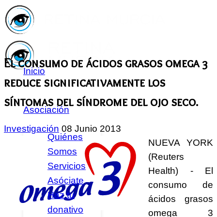
El consumo de ácidos grasos omega 3
Inicio
reduce significativamente los
síntomas del síndrome del ojo seco.
Asociación
Investigación
08 Junio 2013
Quiénes
NUEVA YORK
Somos
(Reuters
Servicios
Health) - El
Asóciate
consumo de
Haz tu
ácidos grasos
donativo
omega 3