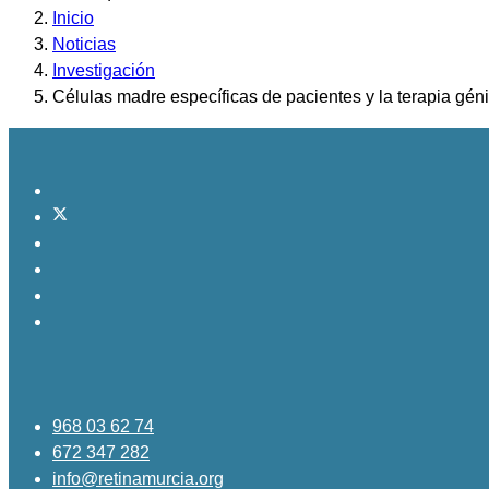
Inicio
Noticias
Investigación
Células madre específicas de pacientes y la terapia gén
968 03 62 74
672 347 282
info@retinamurcia.org