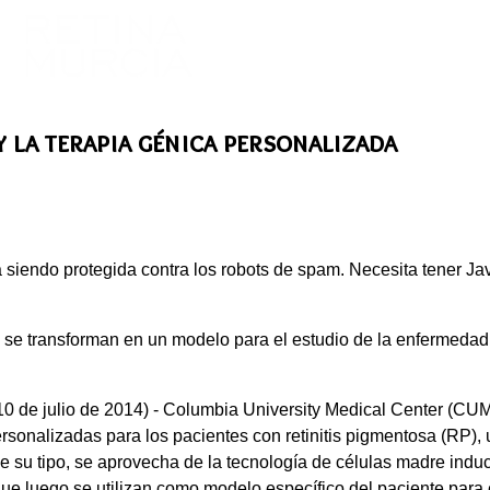
y la terapia génica personalizada
á siendo protegida contra los robots de spam. Necesita tener Jav
n se transforman en un modelo para el estudio de la enfermedad y
e julio de 2014) - Columbia University Medical Center (CUMC)
rsonalizadas para los pacientes con retinitis pigmentosa (RP), 
e su tipo, se aprovecha de la tecnología de células madre induci
 que luego se utilizan como modelo específico del paciente para 