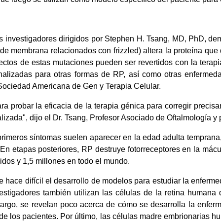
os investigadores dirigidos por Stephen H. Tsang, MD, PhD, d
e membrana relacionados con frizzled) altera la proteína que da
ectos de estas mutaciones pueden ser revertidos con la terapi
onalizadas para otras formas de RP, así como otras enfermeda
 la Sociedad Americana de Gen y Terapia Celular.
ra probar la eficacia de la terapia génica para corregir precis
zada", dijo el Dr. Tsang, Profesor Asociado de Oftalmología y p
primeros síntomas suelen aparecer en la edad adulta temprana,
. En etapas posteriores, RP destruye fotorreceptores en la mácu
dos y 1,5 millones en todo el mundo.
 hace difícil el desarrollo de modelos para estudiar la enferme
vestigadores también utilizan las células de la retina human
embargo, se revelan poco acerca de cómo se desarrolla la enfe
 de los pacientes. Por último, las células madre embrionarias h