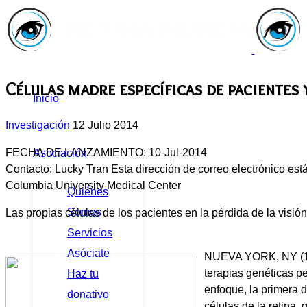
Células madre específicas de pacientes 
Inicio
Investigación
12 Julio 2014
FECHA DE LANZAMIENTO: 10-Jul-2014
Asociación
Contacto: Lucky Tran
Esta dirección de correo electrónico est
Columbia University Medical Center
Quiénes
Somos
Las propias células de los pacientes en la pérdida de la visió
Servicios
Asóciate
NUEVA YORK, NY (10 d
terapias genéticas pe
Haz tu
enfoque, la primera d
donativo
células de la retina,