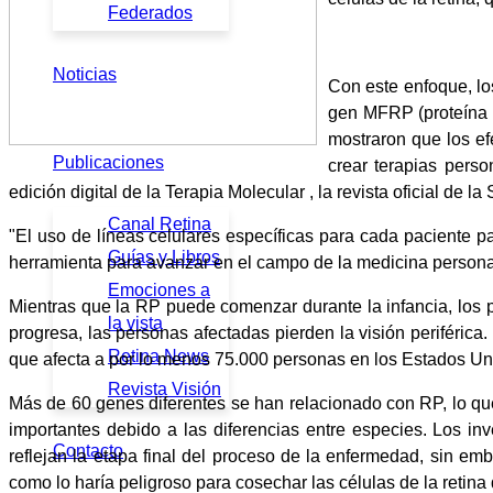
Federados
Noticias
Con este enfoque, l
gen MFRP (proteína d
mostraron que los ef
Publicaciones
crear terapias pers
edición digital de la Terapia Molecular , la revista oficial de
Canal Retina
"El uso de líneas celulares específicas para cada paciente pa
Guías y Libros
herramienta para avanzar en el campo de la medicina personali
Emociones a
Mientras que la RP puede comenzar durante la infancia, los 
la vista
progresa, las personas afectadas pierden la visión periférica
Retina News
que afecta a por lo menos 75.000 personas en los Estados Uni
Revista Visión
Más de 60 genes diferentes se han relacionado con RP, lo que
importantes debido a las diferencias entre especies. Los in
Contacto
reflejan la etapa final del proceso de la enfermedad, sin 
como lo haría peligroso para cosechar las células de la retina