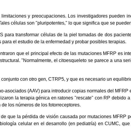
 limitaciones y preocupaciones. Los investigadores pueden ind
ales células son "pluripotentes," lo que significa que se puede
 IPS para transformar células de la piel tomadas de dos pacie
 para el estudio de la enfermedad y probar posibles terapias.
ontraron que el principal efecto de las mutaciones MFRP es inte
estructural. "Normalmente, el citoesqueleto se parece a una ser
onjunto con otro gen, CTRP5, y que es necesario un equilibrio 
deno-asociados (AAV) para introducir copias normales del MFRP e
utilizaron la terapia génica en ratones "rescate" con RP debido
n de los números de los fotorreceptores.
as de que la pérdida de visión causada por mutaciones MFRP pot
e biología celular en el desarrollo (en pediatría) en CUMC, q