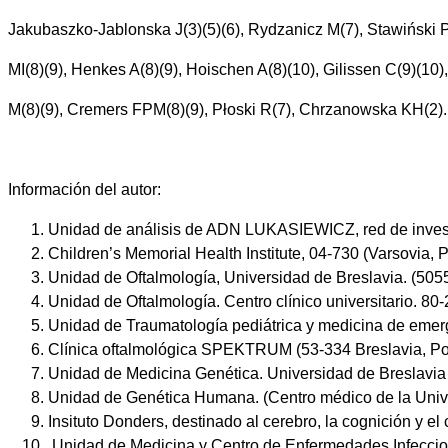
Jakubaszko-Jablonska J(3)(5)(6), Rydzanicz M(7), Stawiński P
MI(8)(9), Henkes A(8)(9), Hoischen A(8)(10), Gilissen C(9)(10)
M(8)(9), Cremers FPM(8)(9), Płoski R(7), Chrzanowska KH(2).
Información del autor:
Unidad de análisis de ADN LUKASIEWICZ, red de investig
Children’s Memorial Health Institute, 04-730 (Varsovia, 
Unidad de Oftalmología, Universidad de Breslavia. (5055
Unidad de Oftalmología. Centro clínico universitario. 80
Unidad de Traumatología pediátrica y medicina de emerg
Clínica oftalmológica SPEKTRUM (53-334 Breslavia, Po
Unidad de Medicina Genética. Universidad de Breslavia 
Unidad de Genética Humana. (Centro médico de la Uni
Insituto Donders, destinado al cerebro, la cognición y
Unidad de Medicina y Centro de Enfermedades Infeccio