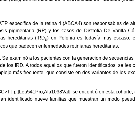
 ATP específica de la retina 4 (ABCA4) son responsables de a
sis pigmentaria (RP) y los casos de Distrofia De Varilla Có
as hereditarias (IRD
) en Polonia es todavía muy escaso, el 
s
cos que padecen enfermedades retinianas hereditarias.
o. Se examinó a los pacientes con la generación de secuencia
de los IRD. A todos aquellos que fueron identificados, se les 
mplejo más frecuente, que consiste en dos variantes de los ex
>T], p.[Leu541Pro;Ala1038Val], se encontró en esta cohorte, 
han identificado nueve familias que muestran un modo pseud