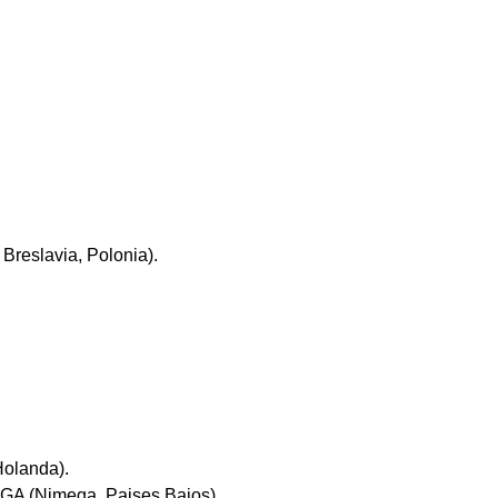
Breslavia, Polonia).
Holanda).
 GA (Nimega, Paises Bajos)