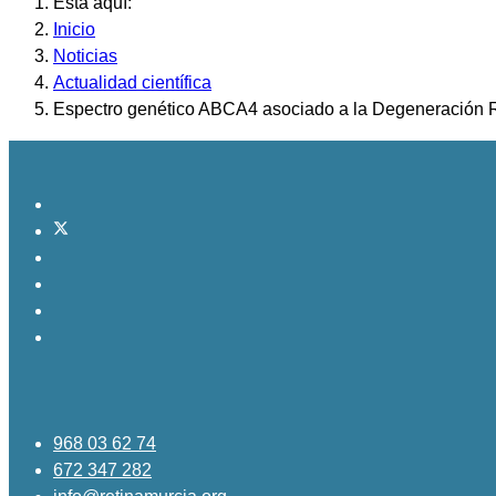
Está aquí:
Inicio
Noticias
Actualidad científica
Espectro genético ABCA4 asociado a la Degeneración R
968 03 62 74
672 347 282