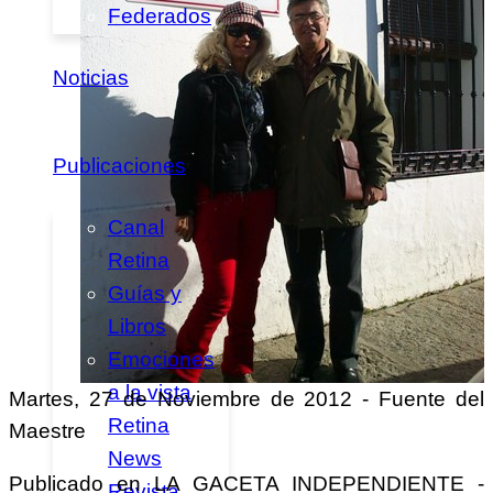
Federados
Noticias
Publicaciones
Canal
Retina
Guías y
Libros
Emociones
a la vista
Martes, 27 de Noviembre de 2012 - Fuente del
Retina
Maestre
News
Publicado en LA GACETA INDEPENDIENTE -
Revista