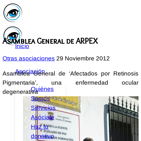
Asamblea General de ARPEX
Inicio
Otras asociaciones
29 Noviembre 2012
Asociación
Asamblea General de ‘Afectados por Retinosis
Pigmentaria’, una enfermedad ocular
Quiénes
degenerativa
Somos
Servicios
Asóciate
Haz tu
donativo