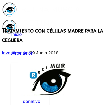
Tratamiento con células madre para la
Inicio
ceguera
Investigación
09 Junio 2018
Asociación
Quiénes
Somos
Servicios
Asóciate
Haz tu
donativo