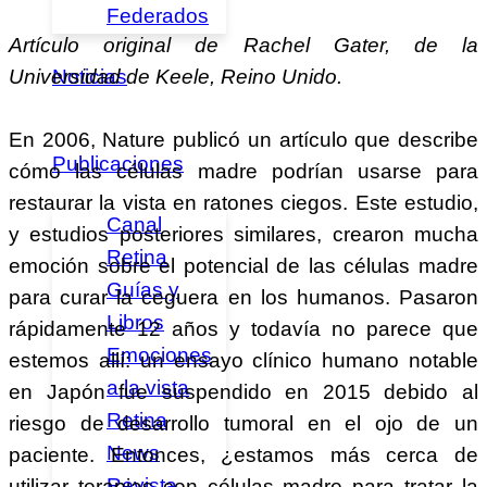
Federados
Artículo original de Rachel Gater, de la
Noticias
Universidad de Keele, Reino Unido.
En 2006, Nature publicó un artículo que describe
Publicaciones
cómo las células madre podrían usarse para
restaurar la vista en ratones ciegos. Este estudio,
Canal
y estudios posteriores similares, crearon mucha
Retina
emoción sobre el potencial de las células madre
Guías y
para curar la ceguera en los humanos. Pasaron
Libros
rápidamente 12 años y todavía no parece que
Emociones
estemos allí: un ensayo clínico humano notable
a la vista
en Japón fue suspendido en 2015 debido al
Retina
riesgo de desarrollo tumoral en el ojo de un
News
paciente. Entonces, ¿estamos más cerca de
Revista
utilizar terapias con células madre para tratar la